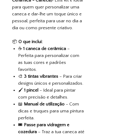
Cerâmica - Caneca)
! Este kit é ideal
para quem quer personalizar uma
caneca e dar-lhe um toque único e
pessoal, perfeita para usar no dia a
dia ou como presente criativo.
📦
O que inclui:
☕
1 caneca de cerâmica
–
Perfeita para personalizar com
as tuas cores e padrões
favoritos.
🎨
3 tintas vibrantes
– Para criar
designs únicos e personalizados.
🖌️
1 pincel
– Ideal para pintar
com precisão e detalhes.
📖
Manual de utilização
– Com
dicas e truques para uma pintura
perfeita.
🎟️
Passe para vidragem e
cozedura
– Traz a tua caneca até