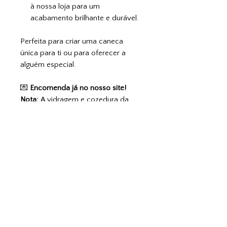
à nossa loja para um
acabamento brilhante e durável.
Perfeita para criar uma caneca
única para ti ou para oferecer a
alguém especial.
💌
Encomenda já no nosso site!
Nota:
A vidragem e cozedura da
peça são realizadas exclusivamente
na nossa loja física.
4o mini