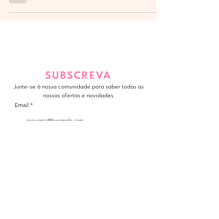
SUBSCREVA
Junte-se à nossa comunidade para saber todas as
nossas ofertas e novidades
Email
JUNTE-SE A NÓS
POLÍTICA DE PRIVACIDADE
•
TERMOS E CONDIÇÕES
APOIOS