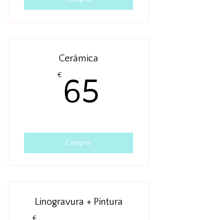
Cerâmica
65€
€
65
Comprar
Linogravura + Pintura
€