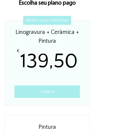
Escolha seu plano pago
Melhor custo-benefício
Linogravura + Cerâmica +
Pintura
139,5
€
139,50
Comprar
Pintura