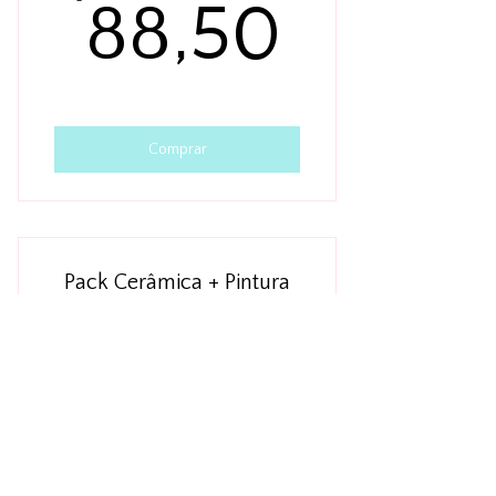
88,50
88,50
Comprar
Pack Cerâmica + Pintura
99€
€
99
Válido por 1 mês
Comprar