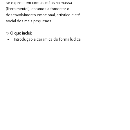
se expressem com as mãos na massa 
(literalmente!), estamos a fomentar o 
desenvolvimento emocional, artístico e até 
social dos mais pequenos.
✨ 
O que inclui:
Introdução à cerâmica de forma lúdica
Mostrar mais
SUBSCREVA
Junte-se à nossa comunidade para saber todas as
nossas ofertas e novidades