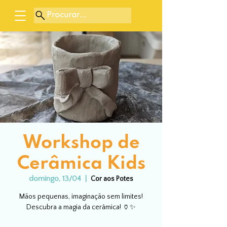
Procurar...
Workshop de
Cerâmica Kids
domingo, 13/04
  |  
Cor aos Potes
Mãos pequenas, imaginação sem limites!
Descubra a magia da cerâmica! 🏺✨