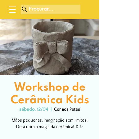
Procurar...
Workshop de
Cerâmica Kids
sábado, 12/04
  |  
Cor aos Potes
Mãos pequenas, imaginação sem limites!
Descubra a magia da cerâmica! 🏺✨