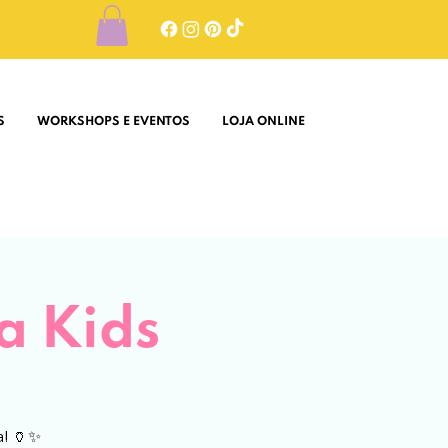
S
WORKSHOPS E EVENTOS
LOJA ONLINE
a Kids
a! 🏺✨