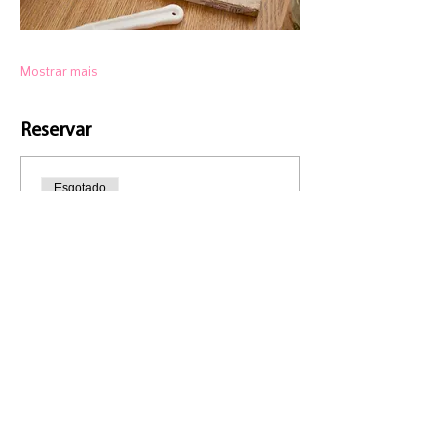
Mostrar mais
Reservar
Esgotado
Tipo de ingresso
Standard
Preço
30,00 €
IVA incluso
Esse evento está esgotado.