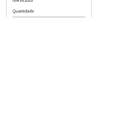
IVA incluso
Quantidade
Total
0,00 €
Checkout
SUBSCREVA
Junte-se à nossa comunidade para saber todas as