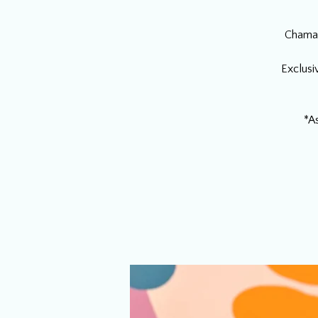
Chama 
Exclusi
*A