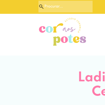
Procurar...
Ladi
C