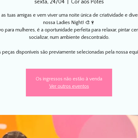
sexta, 24/04
  |  
Cor aos Potes
as tuas amigas e vem viver uma noite única de criatividade e dive
nossa Ladies Night! 🎨🍷
vo para mulheres, é a oportunidade perfeita para relaxar, pintar ce
socializar, num ambiente descontraído.
s peças disponíveis são previamente selecionadas pela nossa equi
Os ingressos não estão à venda
Ver outros eventos