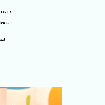
rsão na
râmica e
pa!