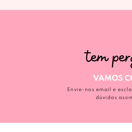
tem pe
VAMOS C
Envie-nos email e escl
dúvidas assi