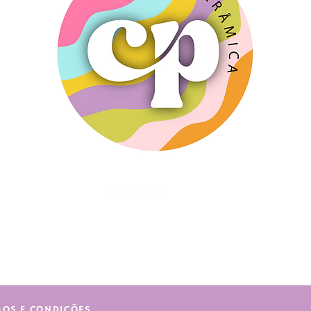
PACK
'
S
MOS E CONDIÇÕES